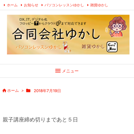
ホーム
お知らせ
パソコンレッスンゆかし
雑貨ゆかし
お問い合わせ
プライバシーポリシー ・ 特定商取引法に関する表示
Facebook
YouTube
LINE

メニュー

ホーム
>

2018年7月19日
親子講座締め切りまであと５日