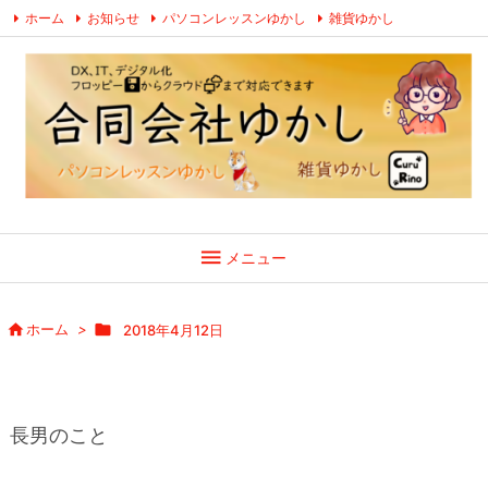
ホーム
お知らせ
パソコンレッスンゆかし
雑貨ゆかし
お問い合わせ
プライバシーポリシー ・ 特定商取引法に関する表示
Facebook
YouTube
LINE

メニュー

ホーム
>

2018年4月12日
長男のこと